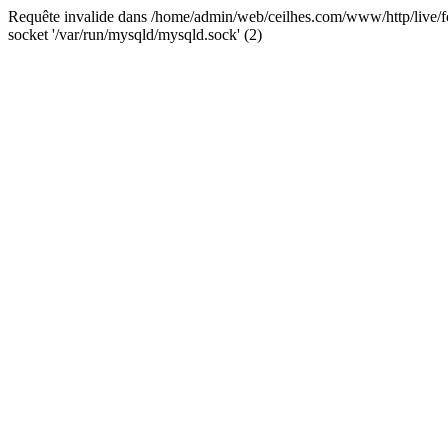
Requête invalide dans /home/admin/web/ceilhes.com/www/http/live/fo
socket '/var/run/mysqld/mysqld.sock' (2)